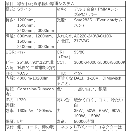
項目:
導かれた線形軽い導通システム
様式:
Sライン
材料:
アルミ合金+ PMMAレン
NEWS
ズ/PCカバー
長さ:
1200mm、
光源:
Smd2835 （Everlight/サム
1500mm、
スン）
地
2400mm、3000mm
導通:
600mm、1200mm、
入れられ
AC220-240VAC/100-
277VAC
図
1500mm、
た電圧:
2400mm、3000mm
UGR:
CRI
95/80
<19>
（Ra>）:
PRIVACY
ビー
25°;60°;90°;120°;非
CCT:
3000K/4000K/5000K/6000K
ム角:
対称的;二重非対称的
POLICY
PF:
>0.95
THD:
<15>
内腔:
4800lm-19200lm
薄暗くな
DALI、1-10V、DIMswitch
ること:
運転
Coreshine/Rubycon
色:
、黒い白い、銀製
者:
IPの
IP20
薄い色:
暖かく白く、白く、冷たい
評価:
白
効率:
160lm/w、180lm/w
力:
35W、50W、65W、90W、
100W、150W…
保証:
5年
寿命:
50000時間
取付
鎖、コード、棒の取
コネクタ
L/T/Xノード コネクターは