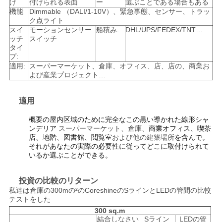
け
付けられる表面
ー
選ぶことである場合もある
機能
Dimmable （DALI/1-10V）、緊急事態、センサー、トラッ
ク点ライト
スイ
モーションセンサー
船積み:
DHL/UPS/FEDEX/TNT…
ッチ
スイッチ
タイ
プ:
適用:
スーパーマーケット、倉庫、オフィス、店、店の、商業お
よび産業プロジェクト…
適用
概要の屋内区域のために完全なこの黒い導かれた線形シャ
ンデリア
スーパーマーケット、倉庫、
商業オフィス、喫茶
店、地階、図書館、閲覧室
および他の建築場所
を含んで。
それがあなたの実際の必要性に従ってどこに取付けられて
いるか選ぶことができる。
投資の比較のリターン
私達は倉庫の300mの²のCoreshineのSラインとLEDの管間の比較
テストをした
300 sq.m
結合しなさい
Sライン
LEDの管