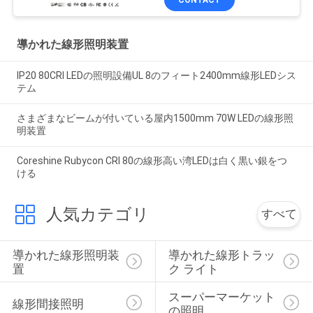
CONTACT
導かれた線形照明装置
IP20 80CRI LEDの照明設備UL 8のフィート2400mm線形LEDシス
テム
さまざまなビームが付いている屋内1500mm 70W LEDの線形照
明装置
Coreshine Rubycon CRI 80の線形高い湾LEDは白く黒い銀をつ
ける
人気カテゴリ
すべて
導かれた線形照明装
導かれた線形トラッ
置
ク ライト
スーパーマーケット
線形間接照明
の照明