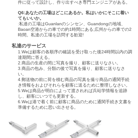
件に従って設計し、作り出すべき専門エンジニアがある。
Q6:あなたの工場はどこにあるか。私はいかにそこに着い
てもいいか。
:私達の工場はGuanlanのシンセン、Guandongの地域、
Baoan空港からの車での約1時間にある;広州からの車での2
時間。私達の工場を訪問する歓迎!
私達のサービス
1.Weは顧客の各順序の確認を受け取った後24時間以内の調
達期間に答える。
2.商品の生産の間に写真を撮り、顧客に送りなさい。
3.商品の包み、分類の後で写真を撮り、顧客に送りなさ
い。
4.郵送物の前に荷を積む商品の写真を撮り商品の通関手続
き情報をおよびそれらを顧客に送るために整理しなさい。
5.Weは商品が明白によって渡されれば兵站学情報を追跡
し、顧客にいつでも更新する。
6.Weは港で着く前に顧客に商品のために通関手続き文書を
準備するために思い出させる。