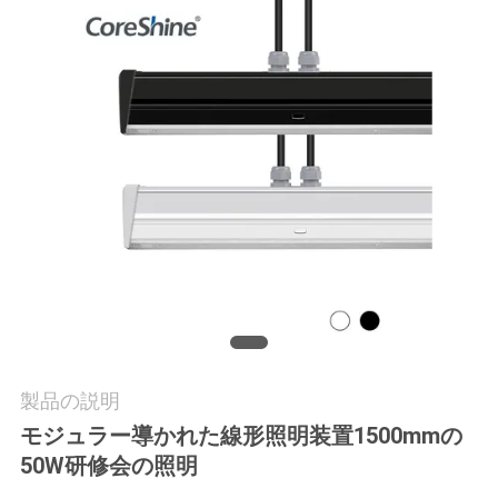
質
管
理
私
達
に
連
絡
し
製品の説明
モジュラー導かれた線形照明装置1500mmの
な
50W研修会の照明
さ