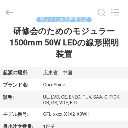
supplier.
Copyright
©
2021
-
導かれた線形照明装置
2026
Shenzhen
Coreshine
研修会のためのモジュラー
家
Optoelectronics
Co.,Ltd.
All
1500mm 50W LEDの線形照明
Rights
Reserved.
プ
装置
ロ
ダ
起源の場所:
広東省、中国
ク
CoreShine
ブランド名:
ト
UL, LVD, CE, ENEC, TUV, SAA, C-TICK,
証明:
CB, GS, VDE, ETL
CFL-xxxx-X1X2-X3WH
モデル番号:
私
最小注文数量:
1部分