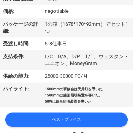
達
に
negotiable
価格:
つ
パッケージの詳
1の箱（1678*170*92mm）でセット1
細:
つ
い
受渡し時間:
5-8仕事日
て
支払条件:
L/C、D/A、D/P、T/T、ウェスタン・
ユニオン、MoneyGram
工
供給の能力:
25000-30000 PC/月
場
,
ハイライト:
旅
1500mmの研修会は天井灯を導いた
,
1500mmは線形照明装置を導いた
行
50Wは線形照明装置を導いた
ベストプライス
品