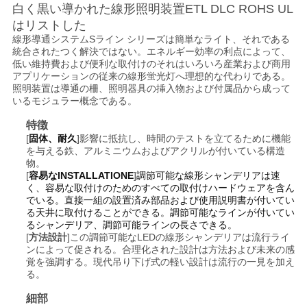
白く黒い導かれた線形照明装置ETL DLC ROHS UL
い
はリストした
線形導通システムSライン シリーズは簡単なライト、それである
統合されたつく解決ではない。エネルギー効率の利点によって、
低い維持費および便利な取付けのそれはいろいろ産業および商用
引
アプリケーションの従来の線形蛍光灯へ理想的な代わりである。
照明装置は導通の柵、照明器具の挿入物および付属品から成って
用
いるモジュラー概念である。
を
特徴
[
固体、耐久
]影響に抵抗し、時間のテストを立てるために機能
要
を与える鉄、アルミニウムおよびアクリルが付いている構造
物。
求
[
容易なINSTALLATIONE
]
調節可能な線形シャンデリアは速
く、容易な取付けのためのすべての取付けハードウェアを含ん
でいる。直接一組の設置済み部品および使用説明書が付いてい
し
る天井に取付けることができる。調節可能なラインが付いてい
るシャンデリア、調節可能ラインの長さできる。
な
[
方法設計
]この調節可能なLEDの線形シャンデリアは流行ライ
ンによって促される。合理化された設計は方法および未来の感
さ
覚を強調する。現代吊り下げ式の軽い設計は流行の一見を加え
る。
い
細部