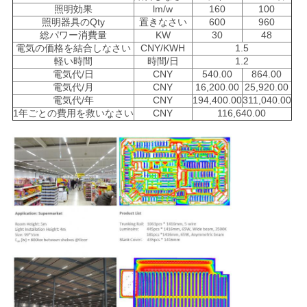
照明効果
lm/w
160
100
照明器具のQty
置きなさい
600
960
総パワー消費量
KW
30
48
電気の価格を結合しなさい
CNY/KWH
1.5
軽い時間
時間/日
1.2
電気代/日
CNY
540.00
864.00
電気代/月
CNY
16,200.00
25,920.00
電気代/年
CNY
194,400.00
311,040.00
1年ごとの費用を救いなさい
CNY
116,640.00