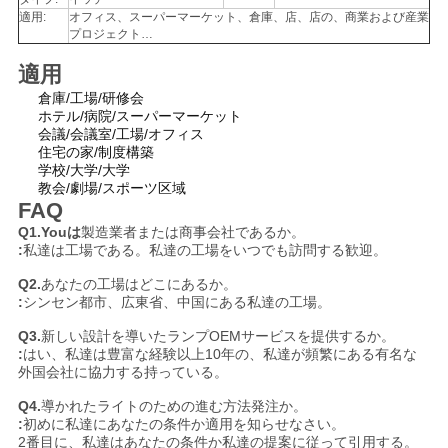
適用:
オフィス、スーパーマーケット、倉庫、店、店の、商業および産業
プロジェクト…
適用
倉庫/工場/研修会
ホテル/病院/スーパーマーケット
会議/会議室/工場/オフィス
住宅の家/制度構築
学校/大学/大学
教会/劇場/スポーツ区域
FAQ
Q1.Youは
製造業者または商事会社であるか。
:
私達は工場である。私達の工場をいつでも訪問する歓迎。
Q2.
あなたの工場はどこにあるか。
:
シンセン都市、広東省、中国にある私達の工場。
Q3.
新しい設計を導いたランプOEMサービスを提供するか。
:
はい、私達は豊富な経験以上10年の、私達が頻繁にある有名な
外国会社に協力する持っている。
Q4.
導かれたライトのための進む方法発注か。
:
初めに私達にあなたの条件か適用を知らせなさい。
2番目に、私達はあなたの条件か私達の提案に従って引用する。