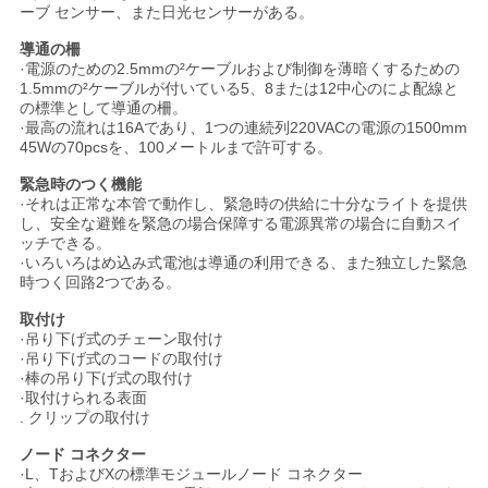
ーブ センサー、また日光センサーがある。
NEWS
導通の柵
·電源のための2.5mmの²ケーブルおよび制御を薄暗くするための
1.5mmの²ケーブルが付いている5、8または12中心のによ配線と
の標準として導通の柵。
地
·最高の流れは16Aであり、1つの連続列220VACの電源の1500mm
45Wの70pcsを、100メートルまで許可する。
図
緊急時のつく機能
·それは正常な本管で動作し、緊急時の供給に十分なライトを提供
し、安全な避難を緊急の場合保障する電源異常の場合に自動スイ
PRIVACY
ッチできる。
·いろいろはめ込み式電池は導通の利用できる、また独立した緊急
POLICY
時つく回路2つである。
取付け
·吊り下げ式のチェーン取付け
·吊り下げ式のコードの取付け
·棒の吊り下げ式の取付け
·取付けられる表面
. クリップの取付け
ノード コネクター
·L、TおよびXの標準モジュールノード コネクター