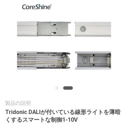
質
管
理
私
達
に
連
絡
し
製品の説明
Tridonic DALIが付いている線形ライトを薄暗
な
くするスマートな制御1-10V
さ