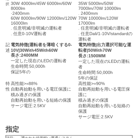
30W 4000lm/45W 6000lm/60W
35W 5000lm/50W
択
8000lm
7000lm/70W 10000lm
·2400mm
. 2400mm
60W 8000lm/90W 12000lm/120W
70W 10000lm/120W
16000lm
17000lm
. 任意明滅/非明滅の運転者
. 任意明滅/非明滅の運転者
. 任意0-10V運転者
. 任意Dali/1-10V/standardの
運転者
記
電気特徴|運転者を薄暗くする0-
電気特徴|出力選択可能な運
述
10V|30With45With60W
転者|50With70W
長さ:2400MM
長さ:1500MM
一定した現在のLEDの運転者
一定した現在のLEDの運転
生命時間:50,000h
者
保証5年の
生命時間:50,000h
5年の保証
特
高性能>=88%
高性能>=90%
性
自動再始動を用いる電圧保護に
自動再始動を用いる電圧保
積み過ぎの保護
護に
自動再始動を用いる短絡の保護
積み過ぎの保護
サージ電圧:2.5KV
自動再始動を用いる短絡の
保護
サージ電圧:2.5KV
指定