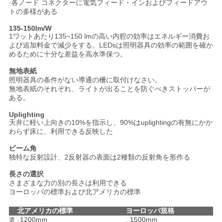
·各ノード コネクターに電気フィード・インおよびフィードアウ
トの多様がある
135-150lm/W
1ワットあたり135~150 lmの高い内腔の効率はエネルギー消費お
よび追加料金で減少をする。LEDsは照明器具の効率の範囲を確か
めるために十分な差益を高水準保つ。
無地表紙
照明器具の条件がない導通の柵に取付けなさい。
無地表紙のそれぞれ、ライトが出ることを防ぐべきストッパーが
ある。
Uplighting
天井に軽い上向きの10%を指示し、90%はuplightingの有無にかか
わらず床に、利用できる反映した
ビーム角
独特な反射設計、2反射器の表面は2種類の反射角を形作る
長さの
選択
さまざまな力の別の長さは利用できる
ヨーロッパの標準および北アメリカの標準
北アメリカの標準
ヨーロッパ規格
·1200mm
. 1500mm
選