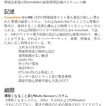
間接反射器のDimmableの線形照明設備のステンレス鋼
い
記述
Coreshine
 U-LINE
LEDの間接線形ライト最も最近の新しい導か
れた導通の線形システム、それは2parts-theアルミニウム導通の
引
取付け、維持すること容易な柵および線形つくモジュールに分け
られる。それは3段階のワイヤー5/8/12のとpre-mounted、であ
用
り、4本のワイヤー電子回路の設計は連続的な操業250mで、働く
ことができる。それはスーパーマーケット、倉庫、研修会、市の
を
ために広く利用されている、等。
上向きの冷光10%
要
間接照明及び独特な設計
適用範囲が広い解決
UGR
<19>
求
作り付け電池
保証5年の
し
ETL/UL/DLCは承認した
センサー及びトラック及び緊急事態
な
調節可能な調整可能な力及びCCT
さ
細部
薄暗くなること及びMulti-Sensorシステム
い
·3薄暗くなるシステム、DALI、0-10VおよびDIMswitch
·それにだけでなく、動きの検出のための統合されたマイクロウェ