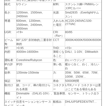
項目:
導かれた線形軽い導通システム
様式:
Uライン
材料:
ステンレス鋼+ PMMAレン
ズ/PCカバー
長さ:
1200mm、1500mm、
光源:
Smd2835 （Everlight/サム
2400mm
スン）
導通:
600mm、1200mm、
入れられ
AC220-240VAC/100-
277VAC
1500mm、2400mm、
た電圧:
3000mm
UGR:
<19>
CRI
80/95
（Ra>）:
ビーム
60°;120°;非対称的;二重非対
CCT:
3000K/4000K/5000K/6000K
角:
称的
PF:
>0.95
THD:
<15>
内腔:
4000lm-16000lm
薄暗くな
DALI、1-10V、DIMswitch
ること:
運転者:
Coreshine/Rubycon
色:
白いハウジング
IPの評
IP20
薄い色:
暖かく白く、白く、冷たい
価:
白
効率:
135lm/w-150lm/w
力:
35W、50W、65W、70W、
100W、150W…
保証:
5年
寿命:
50000時間
取付け
鎖、コード、棒の取付けら
コネクタ
L/T/Xノード コネクターは選
れる表面
ー
ぶことである場合もある
機能
Dimmable （DALI/1-10V）、緊急事態、センサー、トラック点ラ
イト
スイッチ
任意モーションセンサー ス
船積み:
DHL/UPS/FEDEX/TNT…
タイプ:
イッチ