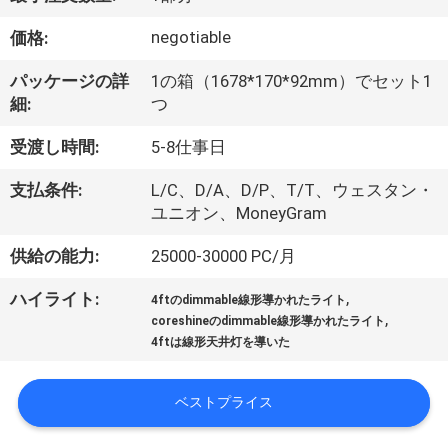
達
に
negotiable
価格:
つ
パッケージの詳
1の箱（1678*170*92mm）でセット1
細:
つ
い
受渡し時間:
5-8仕事日
て
支払条件:
L/C、D/A、D/P、T/T、ウェスタン・
ユニオン、MoneyGram
工
供給の能力:
25000-30000 PC/月
場
,
ハイライト:
旅
4ftのdimmable線形導かれたライト
,
coreshineのdimmable線形導かれたライト
行
4ftは線形天井灯を導いた
ベストプライス
品