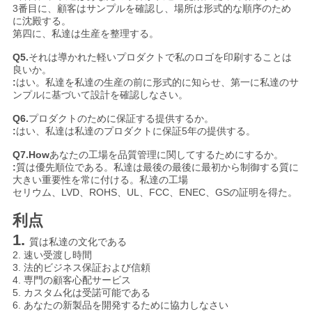
3番目に、顧客はサンプルを確認し、場所は形式的な順序のため
に沈殿する。
第四に、私達は生産を整理する。
Q5.
それは導かれた軽いプロダクトで私のロゴを印刷することは
良いか。
:
はい。私達を私達の生産の前に形式的に知らせ、第一に私達のサ
ンプルに基づいて設計を確認しなさい。
Q6.
プロダクトのために保証する提供するか。
:
はい、私達は私達のプロダクトに保証5年の提供する。
Q7.How
あなたの工場を品質管理に関してするためにするか。
:
質は優先順位である。私達は最後の最後に最初から制御する質に
大きい重要性を常に付ける。私達の工場
セリウム、LVD、ROHS、UL、FCC、ENEC、GSの証明を得た。
利点
1.
質は私達の文化である
2. 速い受渡し時間
3. 法的ビジネス保証および信頼
4. 専門の顧客心配サービス
5. カスタム化は受諾可能である
6. あなたの新製品を開発するために協力しなさい