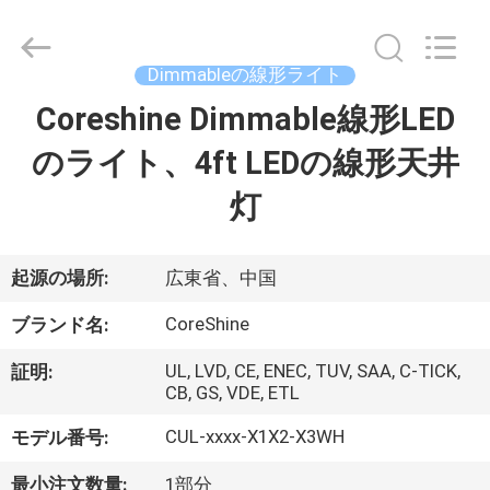
supplier.
Copyright
©
2021
-
Dimmableの線形ライト
2026
Shenzhen
Coreshine
Coreshine Dimmable線形LED
家
Optoelectronics
Co.,Ltd.
All
のライト、4ft LEDの線形天井
Rights
Reserved.
プ
灯
ロ
ダ
起源の場所:
広東省、中国
ク
CoreShine
ブランド名:
ト
UL, LVD, CE, ENEC, TUV, SAA, C-TICK,
証明:
CB, GS, VDE, ETL
CUL-xxxx-X1X2-X3WH
モデル番号:
私
最小注文数量:
1部分